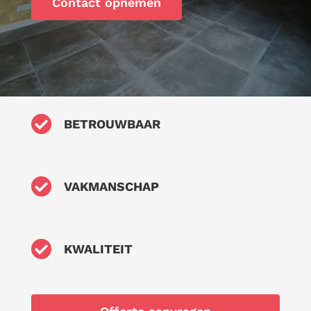
Contact opnemen

BETROUWBAAR

VAKMANSCHAP

KWALITEIT