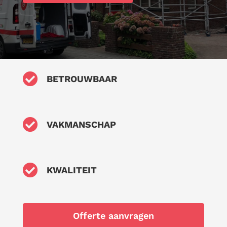

BETROUWBAAR

VAKMANSCHAP

KWALITEIT
Offerte aanvragen