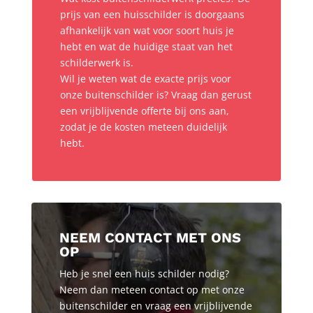
prijs van een huisschilder is doorgaans
afhankelijk van wat voor soort huis je
hebt en wat de huidige staat van het
schilderwerk is.
Wil je weten wat de exacte prijs voor
onze buitenschilder is? Vraag dan gerust
een vrijblijvende offerte bij ons aan,
zodat je de kosten meteen duidelijk
hebt.
NEEM CONTACT MET ONS
OP
Heb je snel een huis schilder nodig?
Neem dan meteen contact op met onze
buitenschilder en vraag een vrijblijvende