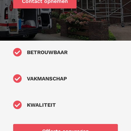
Contact opnemen

BETROUWBAAR

VAKMANSCHAP

KWALITEIT